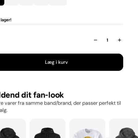
 lager!
l
Læg i kurv
ldend dit fan-look
e varer fra samme band/brand, der passer perfekt til
alg.