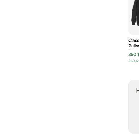
Clas
Pullo
350,
389,0