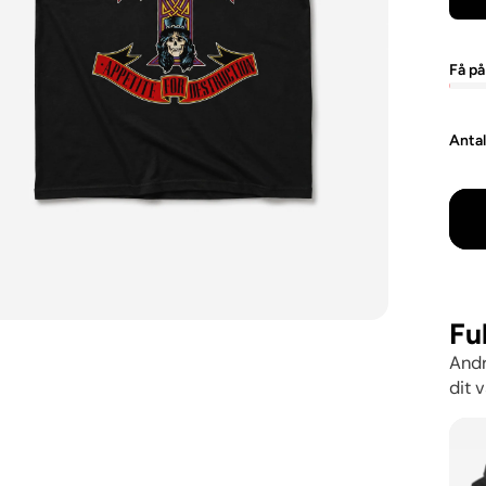
Få på
Anta
Fu
Andr
dit v