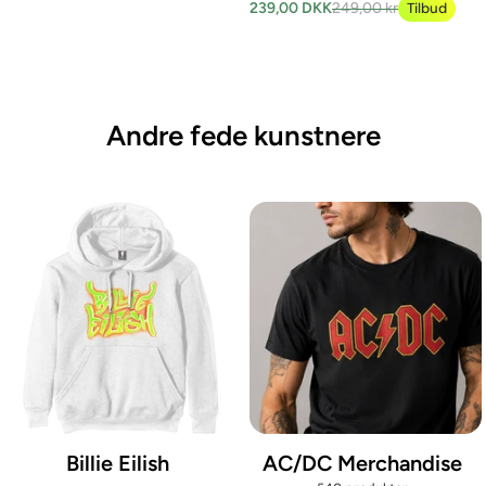
239,00 DKK
249,00 kr
Tilbud
Andre fede kunstnere
Billie Eilish
AC/DC Merchandise