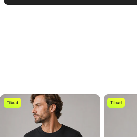
Produkttype
T-shirt
Kategori
Musik
Underkategori
Rock
,
Hard Rock
Farver
Sort
Køn
Unisex
Motiv
Appetite for Destruction
Detaljer
Klassisk t-shirt
Størrelser/Mål
Størrelse S til XXL
Materiale
Blødt bomuld
Vaskeanvisning
Vaskes ved 30 grader
Tilbud
Tilbud