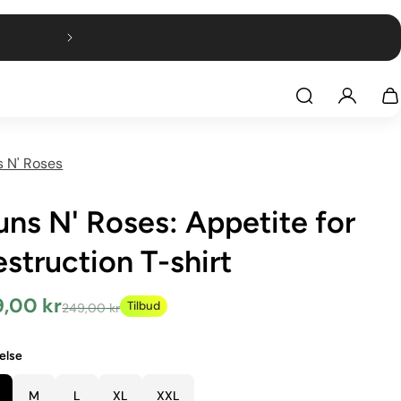
 N' Roses
ns N' Roses: Appetite for
struction T-shirt
9,00 kr
Tilbud
249,00 kr
else
Sort
e
M
L
XL
XXL