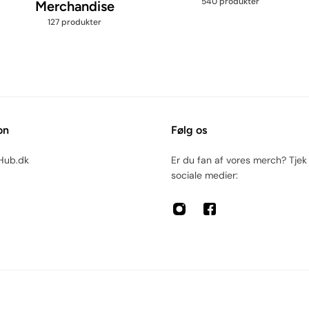
540 produkter
Merchandise
127 produkter
on
Følg os
Hub.dk
Er du fan af vores merch? Tjek
sociale medier: