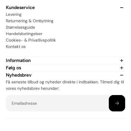
Kundeservice
Levering
Returnering & Ombytning
Størrelsesguide
Handelsbetingelser
Cookies- & Privatlivspolitik
Kontakt os
Information
Om MerchHub.dk
Følg os
CSR
Er du fan af vores merch? Tjek os ud på sociale medier:
Nyhedsbrev
Få seneste tilbud og nyheder direkte i indbakken. Tilmed dig til
vores nyhedsbrev herunder:
Email