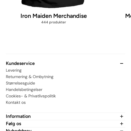
Iron Maiden Merchandise
Me
444 produkter
Kundeservice
Levering
Returnering & Ombytning
Størrelsesguide
Handelsbetingelser
Cookies- & Privatlivspolitik
Kontakt os
Information
Om MerchHub.dk
Følg os
CSR
Er du fan af vores merch? Tjek os ud på sociale medier:
Nyhedsbrev