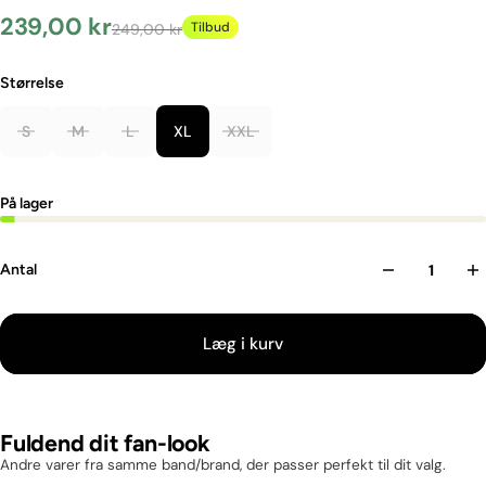
239,00 kr
Tilbud
249,00 kr
Størrelse
Sort
Farve
S
M
L
XL
XXL
På lager
Antal
Læg i kurv
Fuldend dit fan-look
Andre varer fra samme band/brand, der passer perfekt til dit valg.