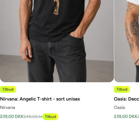
Tilbud
Tilbud
Nirvana: Angelic T-shirt - sort unisex
Oasis: Decc
Nirvana
Oasis
239,00 DKK
249,00 kr
239,00 DKK
Tilbud