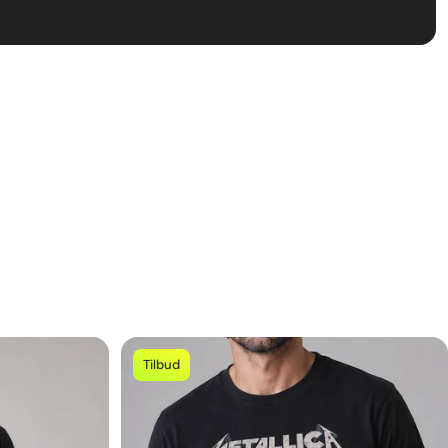
de
Tilbud