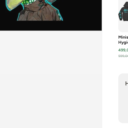
Minis
Hygi
Gasm
499,
& Sle
599,0
Hood