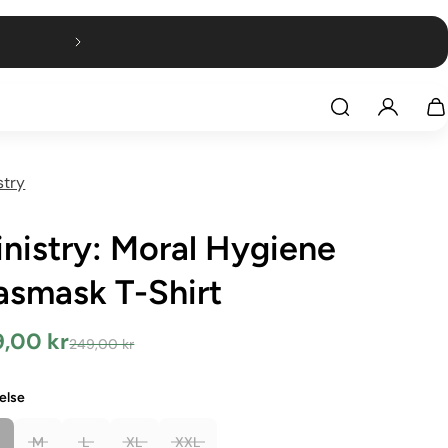
stry
nistry: Moral Hygiene
asmask T-Shirt
9,00 kr
249,00 kr
else
Sort
e
M
L
XL
XXL