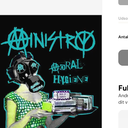
Udso
Anta
Fu
Andr
dit v