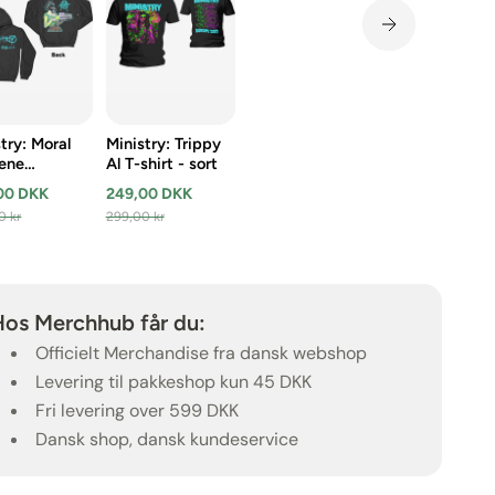
try: Moral
Ministry: Trippy
ene
Al T-shirt - sort
ask (Back
00 DKK
249,00 DKK
eve Print)
0 kr
299,00 kr
ie - sort
Hos Merchhub får du:
Officielt Merchandise fra dansk webshop
Levering til pakkeshop kun 45 DKK
Fri levering over 599 DKK
Dansk shop, dansk kundeservice