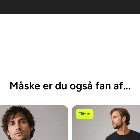
r vi lavet en størrelsesguide, som du finder her:
Størrelsesgui
Måske er du også fan af...
Tilbud