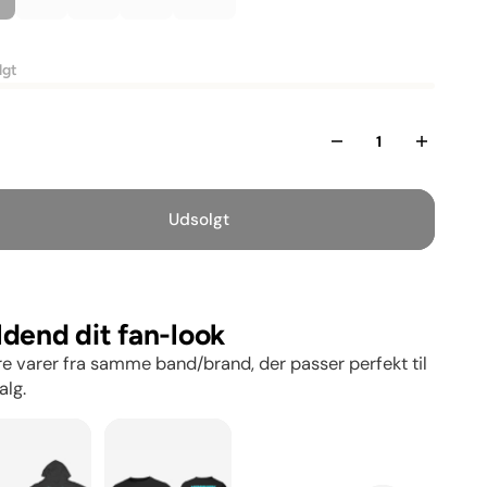
lgt
l
Udsolgt
ldend dit fan-look
e varer fra samme band/brand, der passer perfekt til
alg.