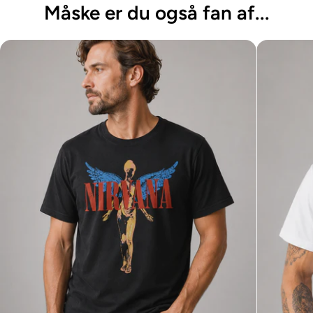
Motiv
Logo
Måske er du også fan af...
Detaljer
Baseball cap
Størrelser/Mål
Onesize
Materiale
Bomuld
Vaskeanvisning
-