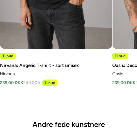
Tilbud
Tilbud
Nirvana: Angelic T-shirt - sort unisex
Oasis: Decc
Nirvana
Oasis
239,00 DKK
249,00 kr
239,00 DKK
Tilbud
Andre fede kunstnere