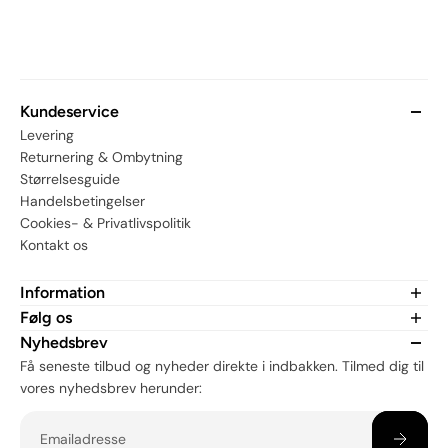
Kundeservice
Levering
Returnering & Ombytning
Størrelsesguide
Handelsbetingelser
Cookies- & Privatlivspolitik
Kontakt os
Information
Om MerchHub.dk
Følg os
CSR
Er du fan af vores merch? Tjek os ud på sociale medier:
Nyhedsbrev
Få seneste tilbud og nyheder direkte i indbakken. Tilmed dig til
vores nyhedsbrev herunder:
Email