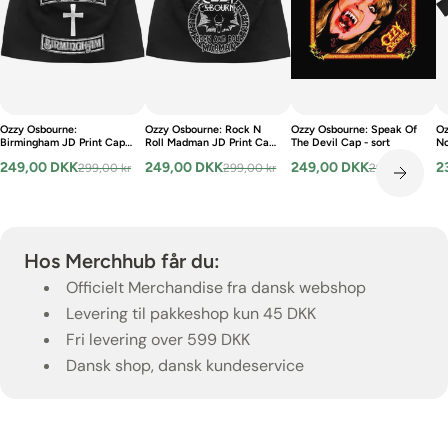
Ozzy Osbourne:
Ozzy Osbourne: Rock N
Ozzy Osbourne: Speak Of
Oz
Birmingham JD Print Cap -
Roll Madman JD Print Cap
The Devil Cap - sort
No
sort
- sort
(B
249,00 DKK
249,00 DKK
249,00 DKK
2
299,00 kr
299,00 kr
299,00 kr
Hos Merchhub får du:
Officielt Merchandise fra dansk webshop
Levering til pakkeshop kun 45 DKK
Fri levering over 599 DKK
Dansk shop, dansk kundeservice