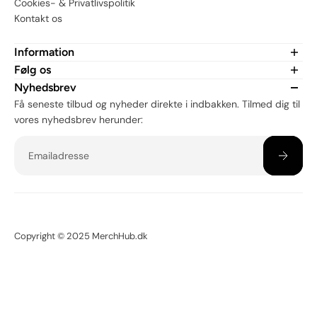
Cookies- & Privatlivspolitik
Kontakt os
Information
Om MerchHub.dk
Følg os
CSR
Er du fan af vores merch? Tjek os ud på sociale medier:
Nyhedsbrev
Få seneste tilbud og nyheder direkte i indbakken. Tilmed dig til
vores nyhedsbrev herunder:
Email
Copyright © 2025 MerchHub.dk