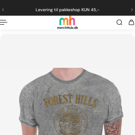
ng til indhold
Levering til pakkeshop KUN 45,-