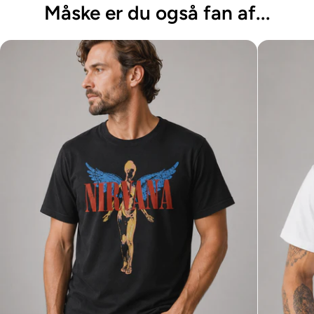
Motiv
Måske er du også fan af...
Detaljer
Størrelser/Mål
Materiale
-
Vaskeanvisning
-