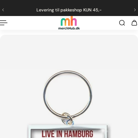
ng til indhold
Levering til pakkeshop KUN 45,-