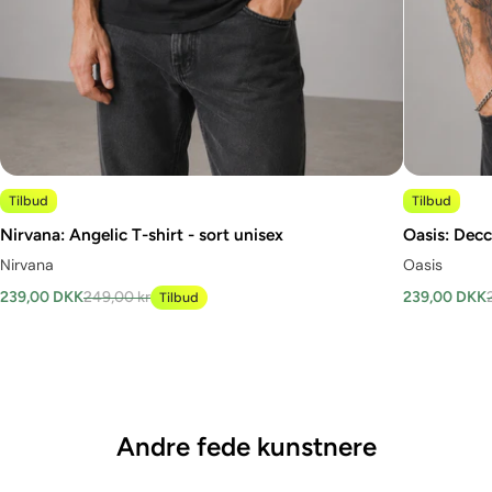
Tilbud
Tilbud
Nirvana: Angelic T-shirt - sort unisex
Oasis: Decc
Nirvana
Oasis
239,00 DKK
249,00 kr
239,00 DKK
Tilbud
Andre fede kunstnere