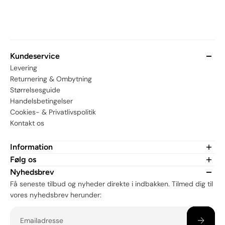
Kundeservice
Levering
Returnering & Ombytning
Størrelsesguide
Handelsbetingelser
Cookies- & Privatlivspolitik
Kontakt os
Information
Om MerchHub.dk
Følg os
CSR
Er du fan af vores merch? Tjek os ud på sociale medier:
Nyhedsbrev
Få seneste tilbud og nyheder direkte i indbakken. Tilmed dig til
vores nyhedsbrev herunder:
Email