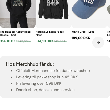
The Beatles: Abbey Road
Hard Days Night Faces
White Drop T Logo
Th
Hoodie - Sort
Mono
Lo
189,00 DKK
314,10 DKK
314,10 DKK
1
349,00 kr
349,00 kr
Hos Merchhub får du:
Officielt Merchandise fra dansk webshop
Levering til pakkeshop kun 45 DKK
Fri levering over 599 DKK
Dansk shop, dansk kundeservice