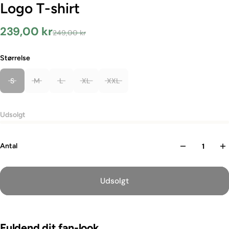
Logo T-shirt
239,00 kr
249,00 kr
Størrelse
Sort
Farve
S
M
L
XL
XXL
Udsolgt
Antal
Udsolgt
Fuldend dit fan-look