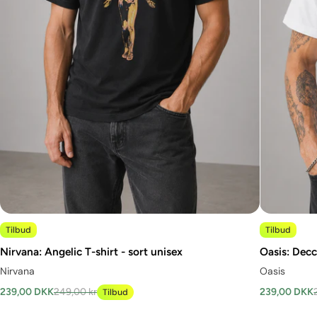
Tilbud
Tilbud
Nirvana: Angelic T-shirt - sort unisex
Oasis: Decc
Nirvana
Oasis
239,00 DKK
249,00 kr
239,00 DKK
Tilbud