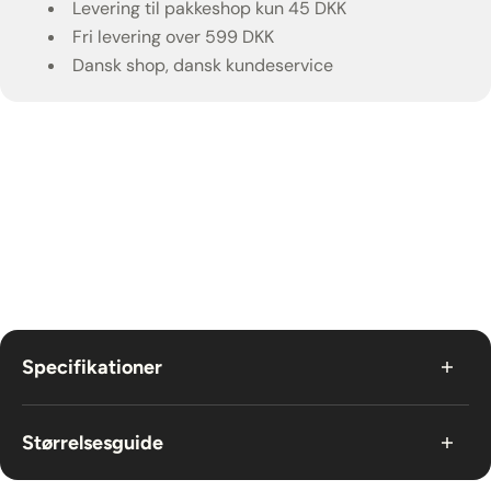
Levering til pakkeshop kun 45 DKK
Fri levering over 599 DKK
Dansk shop, dansk kundeservice
Specifikationer
Produktbeskrivelse
Størrelsesguide
Brand/Artist
While She Sleeps
Hvis du har brug for at se, om størrelsen passer, så har
Kollektion
Officielt While She Sleeps Merchandise